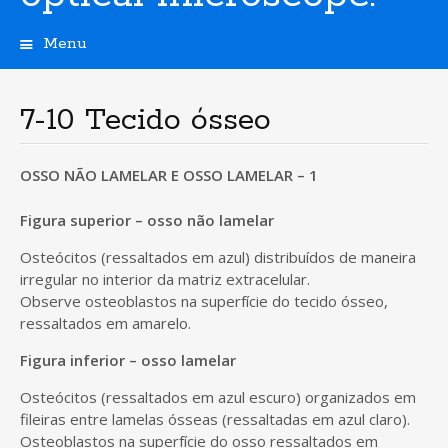
Menu
S
k
i
7-10 Tecido ósseo
p
t
o
OSSO NÃO LAMELAR E OSSO LAMELAR – 1
c
o
Figura superior – osso não lamelar
n
t
Osteócitos (ressaltados em azul) distribuídos de maneira
e
irregular no interior da matriz extracelular.
n
Observe osteoblastos na superfície do tecido ósseo,
t
ressaltados em amarelo.
Figura inferior – osso lamelar
Osteócitos (ressaltados em azul escuro) organizados em
fileiras entre lamelas ósseas (ressaltadas em azul claro).
Osteoblastos na superfície do osso ressaltados em