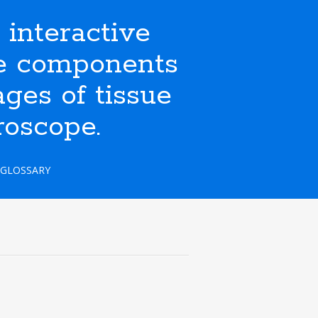
nteractive
ate components
ges of tissue
roscope.
GLOSSARY