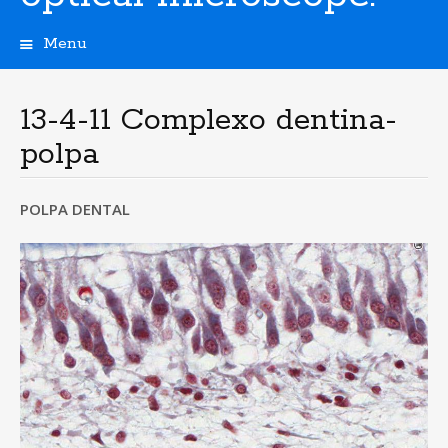
Menu
S
k
i
13-4-11 Complexo dentina-
p
polpa
t
o
c
POLPA DENTAL
o
n
t
e
n
t