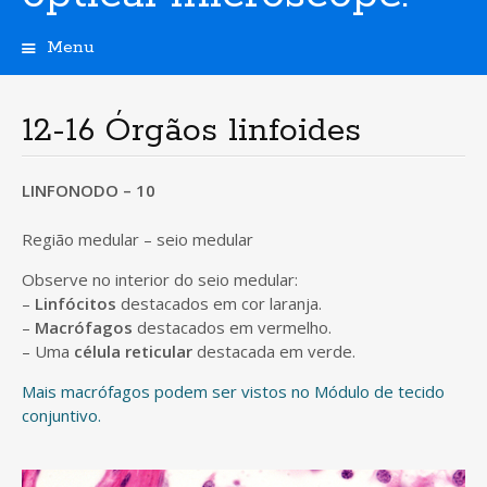
Menu
S
k
i
12-16 Órgãos linfoides
p
t
o
LINFONODO – 10
c
o
Região medular – seio medular
n
t
Observe no interior do seio medular:
e
–
Linfócitos
destacados em cor laranja.
n
–
Macrófagos
destacados em vermelho.
t
– Uma
célula reticular
destacada em verde.
Mais macrófagos podem ser vistos no Módulo de tecido
conjuntivo.