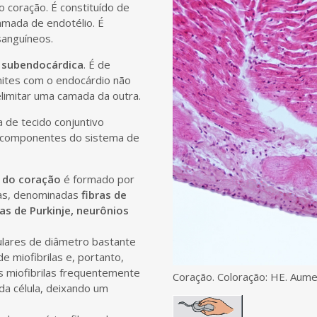
 coração. É constituído de
amada de endotélio. É
sanguíneos.
subendocárdica
. É de
mites com o endocárdio não
delimitar uma camada da outra.
 de tecido conjuntivo
 componentes do sistema de
 do coração
é formado por
das, denominadas
fibras de
as de Purkinje, neurônios
culares de diâmetro bastante
 miofibrilas e, portanto,
s miofibrilas frequentemente
Coração. Coloração: HE. Aum
da célula, deixando um