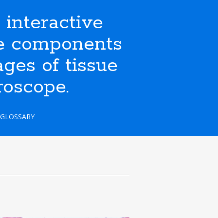
nteractive
ate components
ges of tissue
roscope.
GLOSSARY