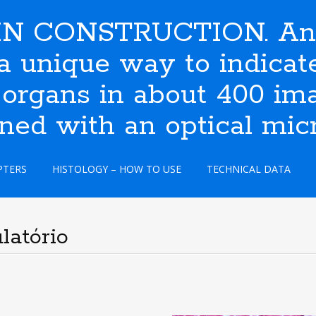
N CONSTRUCTION. An i
s a unique way to indic
 organs in about 400 ima
ined with an optical mic
PTERS
HISTOLOGY – HOW TO USE
TECHNICAL DATA
latório