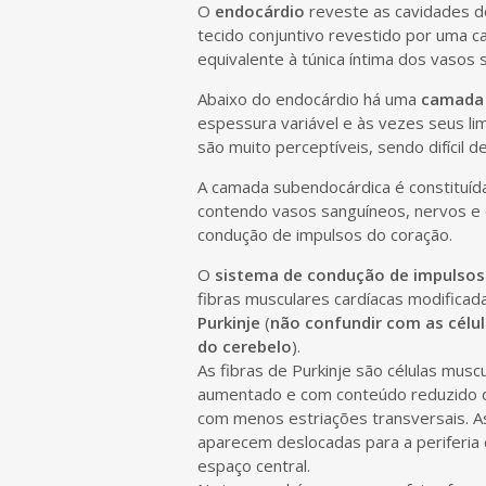
e
O
endocárdio
reveste as cavidades do
n
tecido conjuntivo revestido por uma c
t
equivalente à túnica íntima dos vasos 
Abaixo do endocárdio há uma
camada 
espessura variável e às vezes seus li
são muito perceptíveis, sendo difícil 
A camada subendocárdica é constituída
contendo vasos sanguíneos, nervos e
condução de impulsos do coração.
O
sistema de condução de impulsos
fibras musculares cardíacas modifica
Purkinje
(
não confundir com as célul
do cerebelo
).
As fibras de Purkinje são células mus
aumentado e com conteúdo reduzido de
com menos estriações transversais. A
aparecem deslocadas para a periferia 
espaço central.