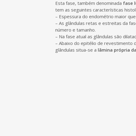
e
Esta fase, também denominada
fase 
n
tem as seguintes características histol
t
– Espessura do endométrio maior que 
– As glândulas retas e estreitas da f
número e tamanho.
– Na fase atual as glândulas são dilata
– Abaixo do epitélio de revestimento 
glândulas situa-se a
lâmina própria 