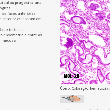
luteal
ou
progestacional
,
ógicas:
nas fases anteriores.
ase anterior cresceram em
das e tortuosas.
do endométrio e entre as
da mucosa
.
Útero. Coloração: hematoxili