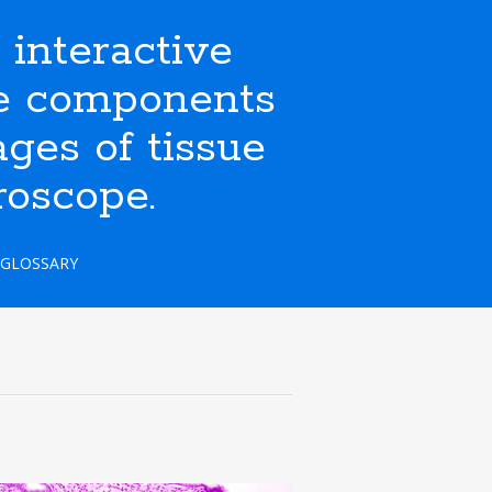
nteractive
ate components
ges of tissue
roscope.
GLOSSARY