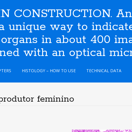
N CONSTRUCTION. An i
s a unique way to indic
 organs in about 400 ima
ined with an optical mic
PTERS
HISTOLOGY – HOW TO USE
TECHNICAL DATA
produtor feminino