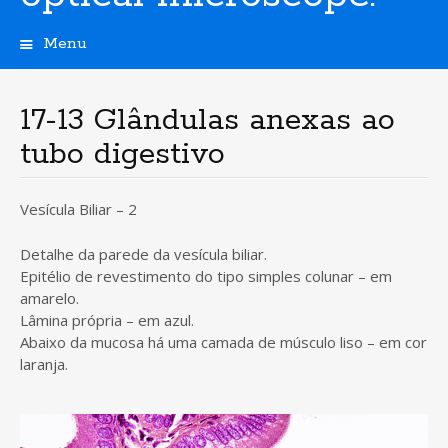
Menu
S
k
i
17-13 Glândulas anexas ao
p
tubo digestivo
t
o
c
Vesícula Biliar – 2
o
n
t
Detalhe da parede da vesícula biliar.
e
Epitélio de revestimento do tipo simples colunar – em
n
amarelo.
t
Lâmina própria – em azul.
Abaixo da mucosa há uma camada de músculo liso – em cor
laranja.