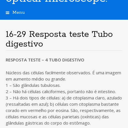
Menu
S
k
i
16-29 Resposta teste Tubo
p
digestivo
t
o
c
RESPOSTA TESTE – 4 TUBO DIGESTIVO
o
n
t
Núcleos das células facilmente observados. É uma imagem
e
em aumento médio ou grande.
n
1 – São glândulas tubulosas.
t
2 – Não há células caliciformes, portanto não é intestino.
3 – Há dois tipos de células: a) de citoplasma claro, azulado
(ressaltadas em azul); b) células com citoplasma bastante
corado em vermelho por eosina. São, respectivamente, as
células mucosas e as células parietais (oxínticas) das
glândulas gástricas do corpo do estômago.