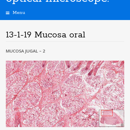
Menu
S
k
i
13-1-19 Mucosa oral
p
t
o
MUCOSA JUGAL – 2
c
o
n
t
e
n
t