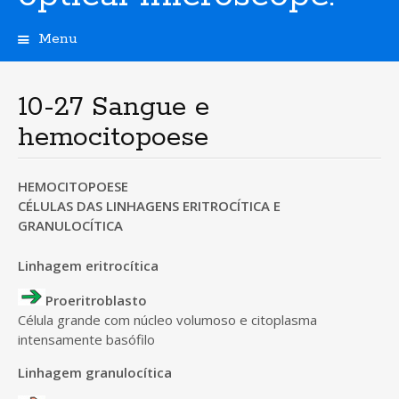
Menu
S
k
i
10-27 Sangue e
p
hemocitopoese
t
o
c
HEMOCITOPOESE
o
CÉLULAS DAS LINHAGENS ERITROCÍTICA E
n
t
GRANULOCÍTICA
e
n
Linhagem eritrocítica
t
Proeritroblasto
Célula grande com núcleo volumoso e citoplasma
intensamente basófilo
Linhagem granulocítica